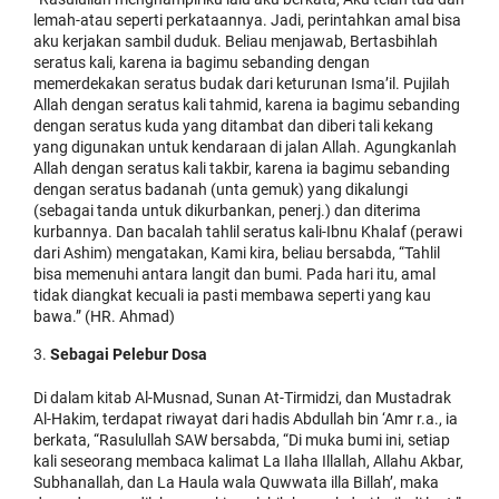
lemah-atau seperti perkataannya. Jadi, perintahkan amal bisa
aku kerjakan sambil duduk. Beliau menjawab, Bertasbihlah
seratus kali, karena ia bagimu sebanding dengan
memerdekakan seratus budak dari keturunan Isma’il. Pujilah
Allah dengan seratus kali tahmid, karena ia bagimu sebanding
dengan seratus kuda yang ditambat dan diberi tali kekang
yang digunakan untuk kendaraan di jalan Allah. Agungkanlah
Allah dengan seratus kali takbir, karena ia bagimu sebanding
dengan seratus badanah (unta gemuk) yang dikalungi
(sebagai tanda untuk dikurbankan, penerj.) dan diterima
kurbannya. Dan bacalah tahlil seratus kali-Ibnu Khalaf (perawi
dari Ashim) mengatakan, Kami kira, beliau bersabda, “Tahlil
bisa memenuhi antara langit dan bumi. Pada hari itu, amal
tidak diangkat kecuali ia pasti membawa seperti yang kau
bawa.” (HR. Ahmad)
Sebagai Pelebur Dosa
Di dalam kitab Al-Musnad, Sunan At-Tirmidzi, dan Mustadrak
Al-Hakim, terdapat riwayat dari hadis Abdullah bin ‘Amr r.a., ia
berkata, “Rasulullah SAW bersabda, “Di muka bumi ini, setiap
kali seseorang membaca kalimat La Ilaha Illallah, Allahu Akbar,
Subhanallah, dan La Haula wala Quwwata illa Billah’, maka