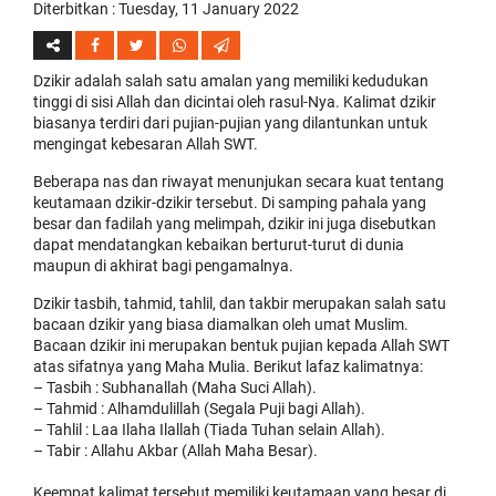
Diterbitkan :
Tuesday, 11 January 2022
Dzikir adalah salah satu amalan yang memiliki kedudukan
tinggi di sisi Allah dan dicintai oleh rasul-Nya. Kalimat dzikir
biasanya terdiri dari pujian-pujian yang dilantunkan untuk
mengingat kebesaran Allah SWT.
Beberapa nas dan riwayat menunjukan secara kuat tentang
keutamaan dzikir-dzikir tersebut. Di samping pahala yang
besar dan fadilah yang melimpah, dzikir ini juga disebutkan
dapat mendatangkan kebaikan berturut-turut di dunia
maupun di akhirat bagi pengamalnya.
Dzikir tasbih, tahmid, tahlil, dan takbir merupakan salah satu
bacaan dzikir yang biasa diamalkan oleh umat Muslim.
Bacaan dzikir ini merupakan bentuk pujian kepada Allah SWT
atas sifatnya yang Maha Mulia. Berikut lafaz kalimatnya:
– Tasbih : Subhanallah (Maha Suci Allah).
– Tahmid : Alhamdulillah (Segala Puji bagi Allah).
– Tahlil : Laa Ilaha Ilallah (Tiada Tuhan selain Allah).
– Tabir : Allahu Akbar (Allah Maha Besar).
Keempat kalimat tersebut memiliki keutamaan yang besar di