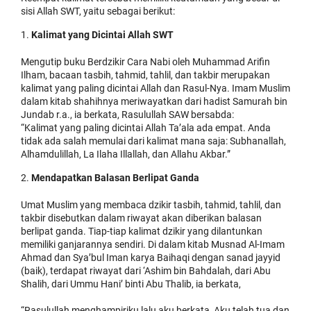
sisi Allah SWT, yaitu sebagai berikut:
Kalimat yang Dicintai Allah SWT
Mengutip buku Berdzikir Cara Nabi oleh Muhammad Arifin
Ilham, bacaan tasbih, tahmid, tahlil, dan takbir merupakan
kalimat yang paling dicintai Allah dan Rasul-Nya. Imam Muslim
dalam kitab shahihnya meriwayatkan dari hadist Samurah bin
Jundab r.a., ia berkata, Rasulullah SAW bersabda:
“Kalimat yang paling dicintai Allah Ta’ala ada empat. Anda
tidak ada salah memulai dari kalimat mana saja: Subhanallah,
Alhamdulillah, La Ilaha Illallah, dan Allahu Akbar.”
Mendapatkan Balasan Berlipat Ganda
Umat Muslim yang membaca dzikir tasbih, tahmid, tahlil, dan
takbir disebutkan dalam riwayat akan diberikan balasan
berlipat ganda. Tiap-tiap kalimat dzikir yang dilantunkan
memiliki ganjarannya sendiri. Di dalam kitab Musnad Al-Imam
Ahmad dan Sya’bul Iman karya Baihaqi dengan sanad jayyid
(baik), terdapat riwayat dari ‘Ashim bin Bahdalah, dari Abu
Shalih, dari Ummu Hani’ binti Abu Thalib, ia berkata,
“Rasulullah menghampiriku lalu aku berkata, Aku telah tua dan