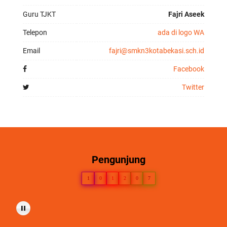
Guru TJKT
Fajri Aseek
Telepon
ada di logo WA
Email
fajri@smkn3kotabekasi.sch.id
Facebook
Twitter
Pengunjung
1
0
1
2
0
7