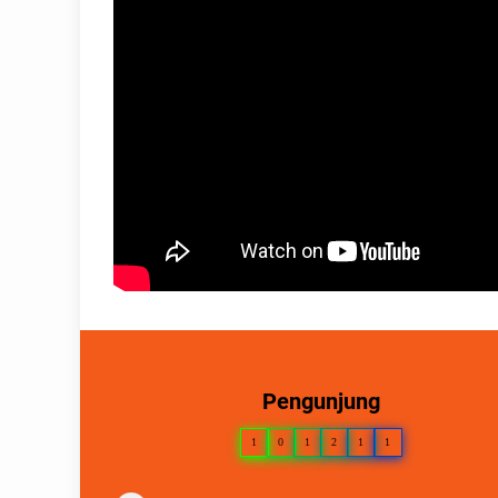
Pengunjung
1
0
1
2
1
1