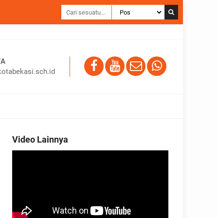
WA
otabekasi.sch.id
Video Lainnya