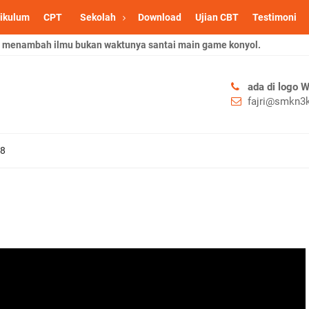
ikulum
CPT
Sekolah
Download
Ujian CBT
Testimoni
menambah ilmu bukan waktunya santai main game konyol.
ada di logo 
fajri@smkn3k
 8