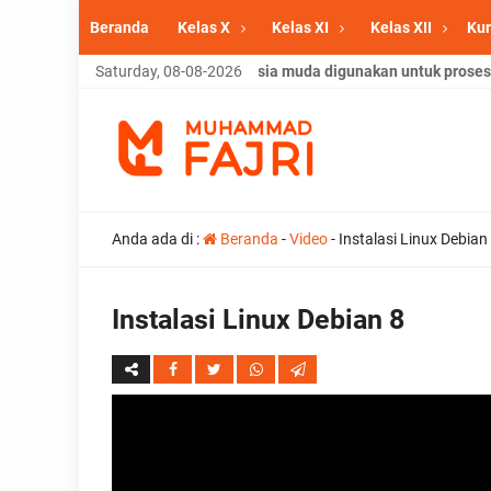
Beranda
Kelas X
Kelas XI
Kelas XII
Kur
Saturday, 08-08-2026
Usia muda digunakan untuk proses 
Anda ada di :
Beranda
-
Video
-
Instalasi Linux Debian
Instalasi Linux Debian 8