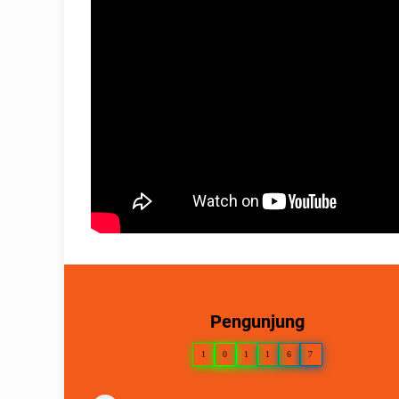
Pengunjung
1
0
1
1
6
7