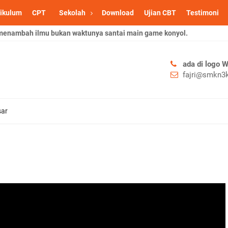
ikulum
CPT
Sekolah
Download
Ujian CBT
Testimoni
nambah ilmu bukan waktunya santai main game konyol.
ada di logo 
fajri@smkn3k
sar