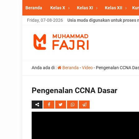
Beranda
Kelas X
Kelas XI
Kelas XII
Kur
Friday, 07-08-2026
Usia muda digunakan untuk proses me
Anda ada di :
Beranda
-
Video
-
Pengenalan CCNA Da
Pengenalan CCNA Dasar