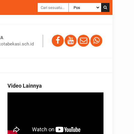
WA
otabekasi.sch.id
Video Lainnya